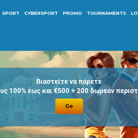
SPORT
CYBERSPORT
PROMO
TOURNAMENTS
LO
Βιαστείτε να πάρετε
ς 100% έως και €500 + 200 δωρεάν περισ
Go